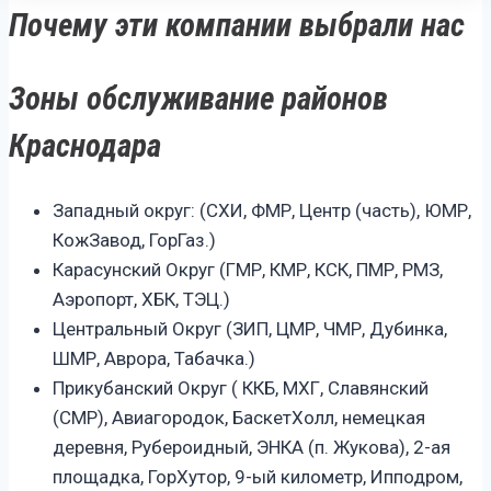
Почему эти компании выбрали нас
Зоны обслуживание районов
Краснодара
Западный округ: (СХИ, ФМР, Центр (часть), ЮМР,
КожЗавод, ГорГаз.)
Карасунский Округ (ГМР, КМР, КСК, ПМР, РМЗ,
Аэропорт, ХБК, ТЭЦ.)
Центральный Округ (ЗИП, ЦМР, ЧМР, Дубинка,
ШМР, Аврора, Табачка.)
Прикубанский Округ ( ККБ, МХГ, Славянский
(СМР), Авиагородок, БаскетХолл, немецкая
деревня, Рубероидный, ЭНКА (п. Жукова), 2-ая
площадка, ГорХутор, 9-ый километр, Ипподром,