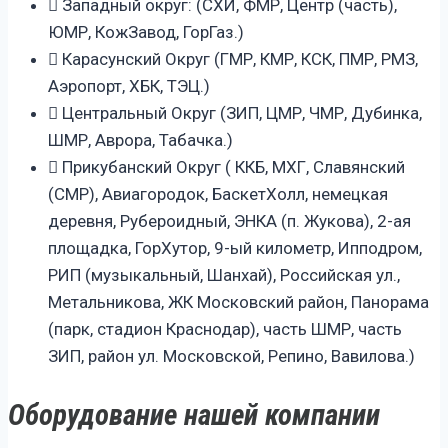
Западный округ: (СХИ, ФМР, Центр (часть),
ЮМР, КожЗавод, ГорГаз.)
Карасунский Округ (ГМР, КМР, КСК, ПМР, РМЗ,
Аэропорт, ХБК, ТЭЦ.)
Центральный Округ (ЗИП, ЦМР, ЧМР, Дубинка,
ШМР, Аврора, Табачка.)
Прикубанский Округ ( ККБ, МХГ, Славянский
(СМР), Авиагородок, БаскетХолл, немецкая
деревня, Рубероидный, ЭНКА (п. Жукова), 2-ая
площадка, ГорХутор, 9-ый километр, Ипподром,
РИП (музыкальный, Шанхай), Российская ул.,
Метальникова, ЖК Московский район, Панорама
(парк, стадион Краснодар), часть ШМР, часть
ЗИП, район ул. Московской, Репино, Вавилова.)
Оборудование нашей компании