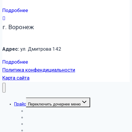
Подробнее
г. Воронеж
Адрес:
ул. Дмитрова 142
Подробнее
Политика конфендициальности
Карта сайта
Прайс
Переключить дочернее меню
Прайс на услуги уборки в жилых помещениях
Прайс по услугам химчистки на дому
Прайс цен на мойку остеклений в квартире
Прайс на уборку офисных помещений