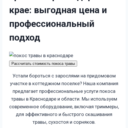
к
р
а
е
:
в
ы
г
о
д
н
а
я
ц
е
н
а
и
п
р
о
ф
е
с
с
и
о
н
а
л
ь
н
ы
й
п
о
д
х
о
д
Рассчитать стоимость покоса травы
Устали бороться с зарослями на придомовом
участке в коттеджном поселке? Наша компания
предлагает профессиональные услуги покоса
травы в Краснодаре и области. Мы используем
современное оборудование, включая триммеры,
для эффективного и быстрого скашивания
травы, сухостоя и сорняков.