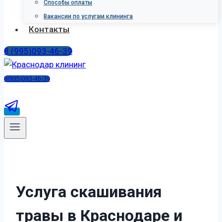
Способы оплаты
Вакансии по услугам клининга
Контакты
8 (995)093-46-39
8(995)093-46-39
У
с
л
у
г
а
с
к
а
ш
и
в
а
н
и
я
т
р
а
в
ы
в
К
р
а
с
н
о
д
а
р
е
и