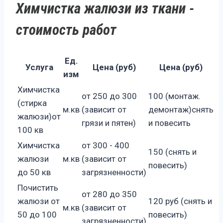
Химчистка жалюзи из ткани -
стоимость работ
Ед.
Услуга
Цена (руб)
Цена (руб)
изм
Химчистка
от 250 до 300
100 (монтаж.
(стирка
м.кв
(зависит от
демонтаж)снять
жалюзи)от
грязи и пятен)
и повесить
100 кв
Химчистка
от 300 - 400
150 (снять и
жалюзи
м.кв
(зависит от
повесить)
до 50 кв
загрязненности)
Почистить
от 280 до 350
жалюзи от
120 руб (снять и
м.кв
(зависит от
50 до 100
повесить)
загрязненности)