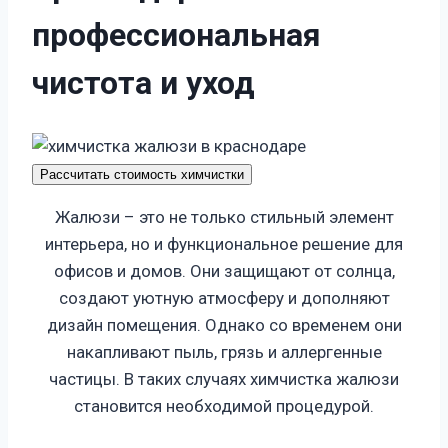
п
р
о
ф
е
с
с
и
о
н
а
л
ь
н
а
я
ч
и
с
т
о
т
а
и
у
х
о
д
Рассчитать стоимость химчистки
Жалюзи – это не только стильный элемент
интерьера, но и функциональное решение для
офисов и домов. Они защищают от солнца,
создают уютную атмосферу и дополняют
дизайн помещения. Однако со временем они
накапливают пыль, грязь и аллергенные
частицы. В таких случаях химчистка жалюзи
становится необходимой процедурой.