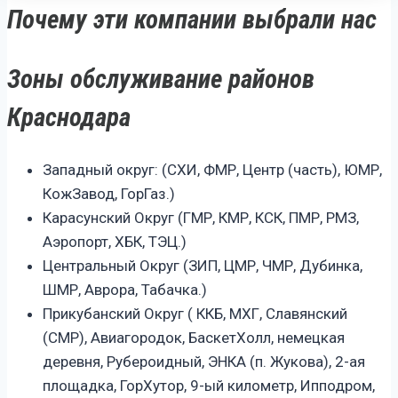
Почему эти компании выбрали нас
Зоны обслуживание районов
Краснодара
Западный округ: (СХИ, ФМР, Центр (часть), ЮМР,
КожЗавод, ГорГаз.)
Карасунский Округ (ГМР, КМР, КСК, ПМР, РМЗ,
Аэропорт, ХБК, ТЭЦ.)
Центральный Округ (ЗИП, ЦМР, ЧМР, Дубинка,
ШМР, Аврора, Табачка.)
Прикубанский Округ ( ККБ, МХГ, Славянский
(СМР), Авиагородок, БаскетХолл, немецкая
деревня, Рубероидный, ЭНКА (п. Жукова), 2-ая
площадка, ГорХутор, 9-ый километр, Ипподром,