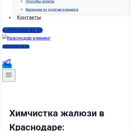
Способы оплаты
Вакансии по услугам клининга
Контакты
8 (995)093-46-39
8(995)093-46-39
Х
и
м
ч
и
с
т
к
а
ж
а
л
ю
з
и
в
К
р
а
с
н
о
д
а
р
е
: