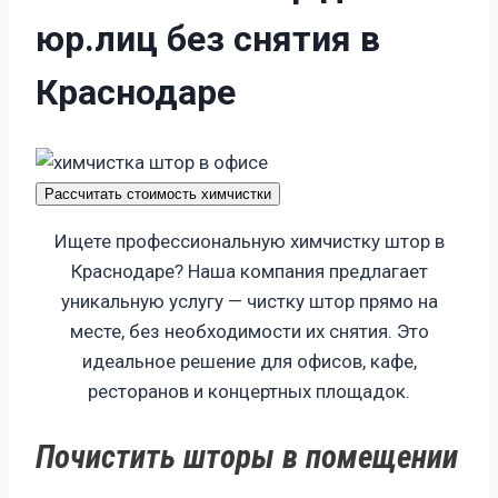
ю
р
.
л
и
ц
б
е
з
с
н
я
т
и
я
в
К
р
а
с
н
о
д
а
р
е
Рассчитать стоимость химчистки
Ищете профессиональную химчистку штор в
Краснодаре? Наша компания предлагает
уникальную услугу — чистку штор прямо на
месте, без необходимости их снятия. Это
идеальное решение для офисов, кафе,
ресторанов и концертных площадок.
Почистить шторы в помещении