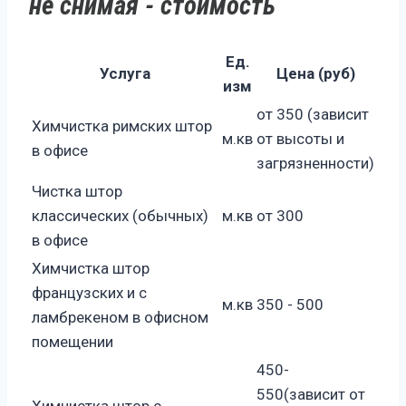
не снимая - стоимость
Ед.
Услуга
Цена (руб)
изм
от 350 (зависит
Химчистка римских штор
м.кв
от высоты и
в офисе
загрязненности)
Чистка штор
классических (обычных)
м.кв
от 300
в офисе
Химчистка штор
французских и с
м.кв
350 - 500
ламбрекеном в офисном
помещении
450-
550(зависит от