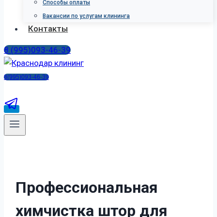
Способы оплаты
Вакансии по услугам клининга
Контакты
8 (995)093-46-39
8(995)093-46-39
П
р
о
ф
е
с
с
и
о
н
а
л
ь
н
а
я
х
и
м
ч
и
с
т
к
а
ш
т
о
р
д
л
я