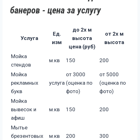
банеров - цена за услугу
до 2х м
Ед.
от 2х м
Услуга
высота
изм
высота
цена (руб)
Мойка
м.кв
150
200
стендов
Мойка
от 3000
от 5000
рекламных
услуга
(оценка по
(оценка по
букв
фото)
фото)
Мойка
вывесок и
м.кв
150
200
афиш
Мытье
брезентовых
м.кв
200
300