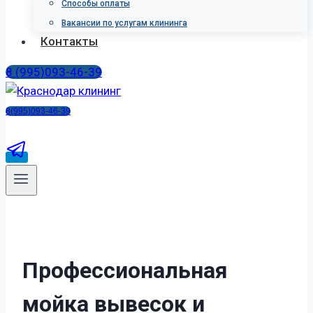
Способы оплаты
Вакансии по услугам клининга
Контакты
8 (995)093-46-39
8(995)093-46-39
П
р
о
ф
е
с
с
и
о
н
а
л
ь
н
а
я
м
о
й
к
а
в
ы
в
е
с
о
к
и