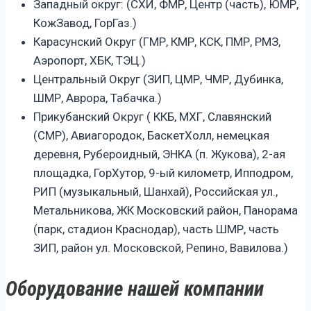
Западный округ: (СХИ, ФМР, Центр (часть), ЮМР,
КожЗавод, ГорГаз.)
Карасунский Округ (ГМР, КМР, КСК, ПМР, РМЗ,
Аэропорт, ХБК, ТЭЦ.)
Центральный Округ (ЗИП, ЦМР, ЧМР, Дубинка,
ШМР, Аврора, Табачка.)
Прикубанский Округ ( ККБ, МХГ, Славянский
(СМР), Авиагородок, БаскетХолл, немецкая
деревня, Рубероидный, ЭНКА (п. Жукова), 2-ая
площадка, ГорХутор, 9-ый километр, Ипподром,
РИП (музыкальный, Шанхай), Российская ул.,
Метальникова, ЖК Московский район, Панорама
(парк, стадион Краснодар), часть ШМР, часть
ЗИП, район ул. Московской, Репино, Вавилова.)
Оборудование нашей компании