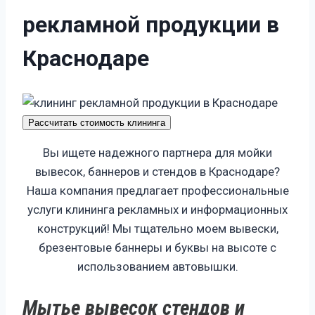
р
е
к
л
а
м
н
о
й
п
р
о
д
у
к
ц
и
и
в
К
р
а
с
н
о
д
а
р
е
Рассчитать стоимость клининга
Вы ищете надежного партнера для мойки
вывесок, баннеров и стендов в Краснодаре?
Наша компания предлагает профессиональные
услуги клининга рекламных и информационных
конструкций! Мы тщательно моем вывески,
брезентовые баннеры и буквы на высоте с
использованием автовышки.
Мытье вывесок стендов и