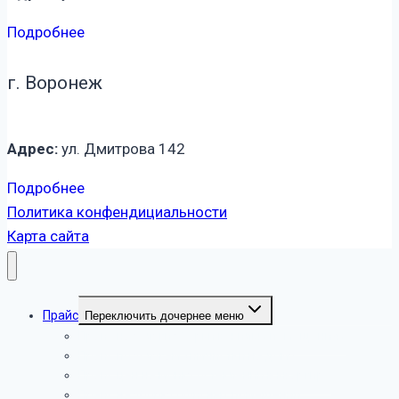
Подробнее
г. Воронеж
Адрес:
ул. Дмитрова 142
Подробнее
Политика конфендициальности
Карта сайта
Прайс
Переключить дочернее меню
Прайс на услуги уборки в жилых помещениях
Прайс по услугам химчистки на дому
Прайс цен на мойку остеклений в квартире
Прайс на уборку офисных помещений