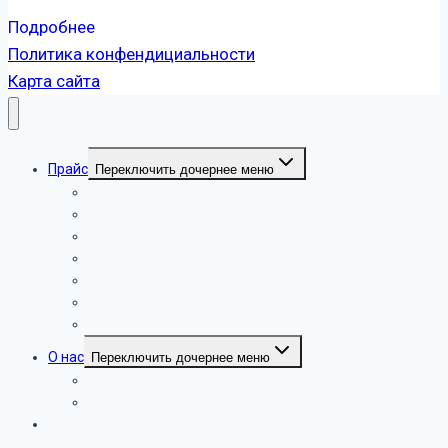
Подробнее
Политика конфендициальности
Карта сайта
Прайс
Переключить дочернее меню
Прайс на услуги уборки в жилых помещениях
Прайс по услугам химчистки на дому
Прайс цен на мойку остеклений в квартире
Прайс на уборку офисных помещений
Прайс на химчистку в офисных помещениях
Прайс на уборку мест общепита
Услуги службы СЭС – прайс
О нас
Переключить дочернее меню
Способы оплаты
Вакансии по услугам клининга
Контакты