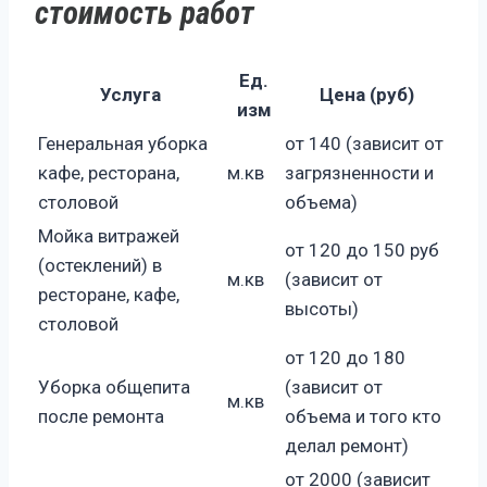
стоимость работ
Ед.
Услуга
Цена (руб)
изм
Генеральная уборка
от 140 (зависит от
кафе, ресторана,
м.кв
загрязненности и
столовой
объема)
Мойка витражей
от 120 до 150 руб
(остеклений) в
м.кв
(зависит от
ресторане, кафе,
высоты)
столовой
от 120 до 180
Уборка общепита
(зависит от
м.кв
после ремонта
объема и того кто
делал ремонт)
от 2000 (зависит