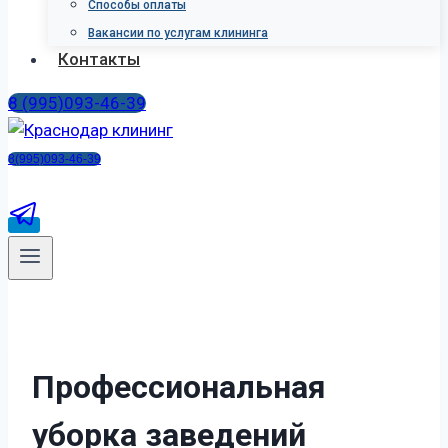
Способы оплаты
Вакансии по услугам клининга
Контакты
8 (995)093-46-39
8(995)093-46-39
П
р
о
ф
е
с
с
и
о
н
а
л
ь
н
а
я
у
б
о
р
к
а
з
а
в
е
д
е
н
и
й