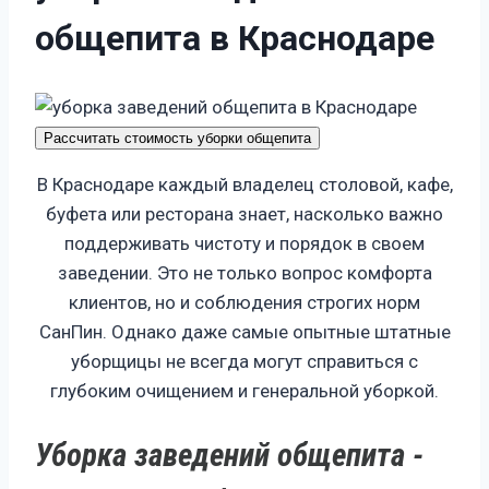
о
б
щ
е
п
и
т
а
в
К
р
а
с
н
о
д
а
р
е
Рассчитать стоимость уборки общепита
В Краснодаре каждый владелец столовой, кафе,
буфета или ресторана знает, насколько важно
поддерживать чистоту и порядок в своем
заведении. Это не только вопрос комфорта
клиентов, но и соблюдения строгих норм
СанПин. Однако даже самые опытные штатные
уборщицы не всегда могут справиться с
глубоким очищением и генеральной уборкой.
Уборка заведений общепита -