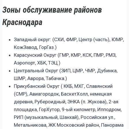
Зоны обслуживание районов
Краснодара
Западный округ: (СХИ, ФМР, Центр (часть), ЮМР,
КожЗавод, ГорГаз.)
Карасунский Округ (ГМР, КМР, КСК, ПМР, РМЗ,
Аэропорт, ХБК, ТЭЦ.)
Центральный Округ (ЗИП, ЦМР, ЧМР, Дубинка,
ШМР, Аврора, Табачка.)
Прикубанский Округ ( ККБ, МХГ, Славянский
(СМР), Авиагородок, БаскетХолл, немецкая
деревня, Рубероидный, ЭНКА (п. Жукова), 2-ая
площадка, ГорХутор, 9-ый километр, Ипподром,
РИП (музыкальный, Шанхай), Российская ул.,
Метальникова, ЖК Московский район, Панорама