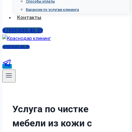
Способы оплаты
Вакансии по услугам клининга
Контакты
8 (995)093-46-39
8(995)093-46-39
У
с
л
у
г
а
п
о
ч
и
с
т
к
е
м
е
б
е
л
и
и
з
к
о
ж
и
с