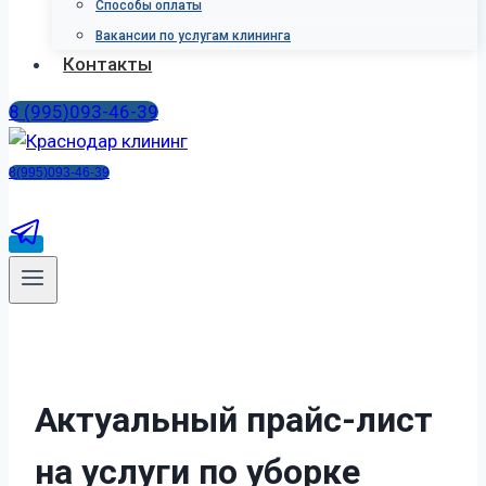
Способы оплаты
Вакансии по услугам клининга
Контакты
8 (995)093-46-39
8(995)093-46-39
А
к
т
у
а
л
ь
н
ы
й
п
р
а
й
с
-
л
и
с
т
н
а
у
с
л
у
г
и
п
о
у
б
о
р
к
е