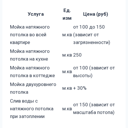
Ед.
Услуга
Цена (руб)
изм
Мойка натяжного
от 100 до 150
потолка во всей
м.кв
(зависит от
квартире
загрязненности)
Мойка натяжного
м.кв
250
потолка на кухне
Мойка натяжного
от 100 (зависит от
м.кв
потолка в коттедже
высоты)
Мойка двухуровнего
м.кв
+ 30%
потолка
Слив воды с
от 150 (зависит от
натяжного потолка
м.кв
масштаба потопа)
при затоплении