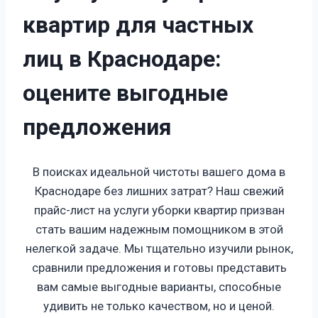
к
в
а
р
т
и
р
д
л
я
ч
а
с
т
н
ы
х
л
и
ц
в
К
р
а
с
н
о
д
а
р
е
:
о
ц
е
н
и
т
е
в
ы
г
о
д
н
ы
е
п
р
е
д
л
о
ж
е
н
и
я
В поисках идеальной чистоты вашего дома в
Краснодаре без лишних затрат? Наш свежий
прайс-лист на услуги уборки квартир призван
стать вашим надежным помощником в этой
нелегкой задаче. Мы тщательно изучили рынок,
сравнили предложения и готовы представить
вам самые выгодные варианты, способные
удивить не только качеством, но и ценой.