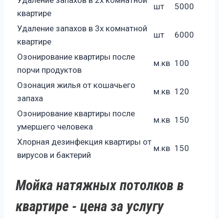
Удаление запахов в 2х комнатной
шт
5000
квартире
Удаление запахов в 3х комнатной
шт
6000
квартире
Озонирование квартиры после
м.кв
100
порчи продуктов
Озонация жилья от кошачьего
м.кв
120
запаха
Озонирование квартиры после
м.кв
150
умершего человека
Хлорная дезинфекция квартиры от
м.кв
150
вирусов и бактерий
Мойка натяжных потолков в
квартире - цена за услугу