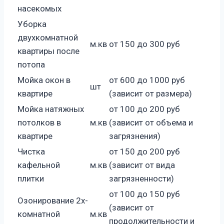
насекомых
Уборка
двухкомнатной
м.кв
от 150 до 300 руб
квартиры после
потопа
Мойка окон в
от 600 до 1000 руб
шт
квартире
(зависит от размера)
Мойка натяжных
от 100 до 200 руб
потолков в
м.кв
(зависит от объема и
квартире
загрязнения)
Чистка
от 150 до 200 руб
кафельной
м.кв
(зависит от вида
плитки
загрязненности)
от 100 до 150 руб
Озонирование 2х-
(зависит от
комнатной
м.кв
продолжительности и