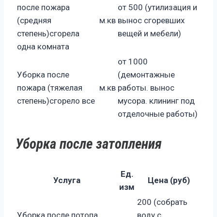
после пожара
от 500 (утилизация и
(средняя
м.кв
вынос сгоревших
степень)сгорела
вещей и мебели)
одна комната
от 1000
Уборка после
(демонтажные
пожара (тяжелая
м.кв
работы. вынос
степень)сгорело все
мусора. клининг под
отделочные работы)
Уборка после затопления
Ед.
Услуга
Цена (руб)
изм
200 (собрать
Уборка после потопа
воду с