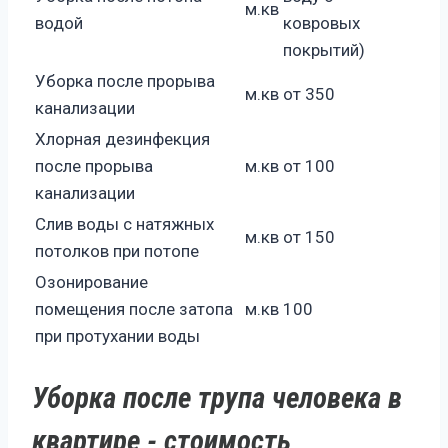
м.кв
водой
ковровых
покрытий)
Уборка после прорыва
м.кв
от 350
канализации
Хлорная дезинфекция
после прорыва
м.кв
от 100
канализации
Слив воды с натяжных
м.кв
от 150
потолков при потопе
Озонирование
помещения после затопа
м.кв
100
при протухании воды
Уборка после трупа человека в
квартире - стоимость