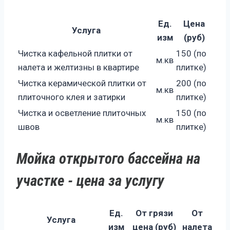
Ед.
Цена
Услуга
изм
(руб)
Чистка кафельной плитки от
150 (по
м.кв
налета и желтизны в квартире
плитке)
Чистка керамической плитки от
200 (по
м.кв
плиточного клея и затирки
плитке)
Чистка и осветление плиточных
150 (по
м.кв
швов
плитке)
Мойка открытого бассейна на
участке - цена за услугу
Ед.
От грязи
От
Услуга
изм
цена (руб)
налета