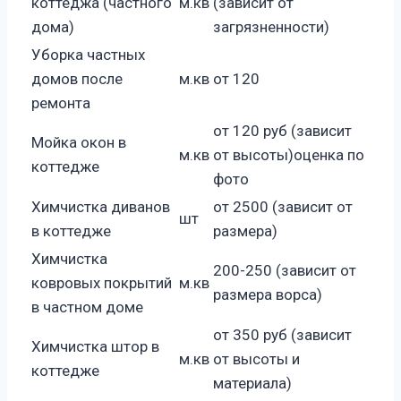
коттеджа (частного
м.кв
(зависит от
дома)
загрязненности)
Уборка частных
домов после
м.кв
от 120
ремонта
от 120 руб (зависит
Мойка окон в
м.кв
от высоты)оценка по
коттедже
фото
Химчистка диванов
от 2500 (зависит от
шт
в коттедже
размера)
Химчистка
200-250 (зависит от
ковровых покрытий
м.кв
размера ворса)
в частном доме
от 350 руб (зависит
Химчистка штор в
м.кв
от высоты и
коттедже
материала)