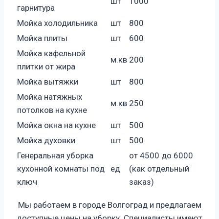
шт
1000
гарнитура
Мойка холодильника
шт
800
Мойка плиты
шт
600
Мойка кафельной
м.кв
200
плитки от жира
Мойка вытяжки
шт
800
Мойка натяжных
м.кв
250
потолков на кухне
Мойка окна на кухне
шт
500
Мойка духовки
шт
500
Генеральная уборка
от 4500 до 6000
кухонной комнаты под
ед
(как отдельный
ключ
заказ)
Мы работаем в городе Волгоград и предлагаем
доступные цены на уборку. Специалисты имеют