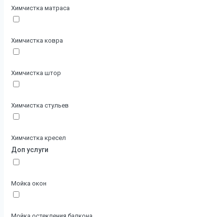
Химчистка матраса
Химчистка ковра
Химчистка штор
Химчистка стульев
Химчистка кресел
Доп услуги
Мойка окон
Мойка остекления балкона