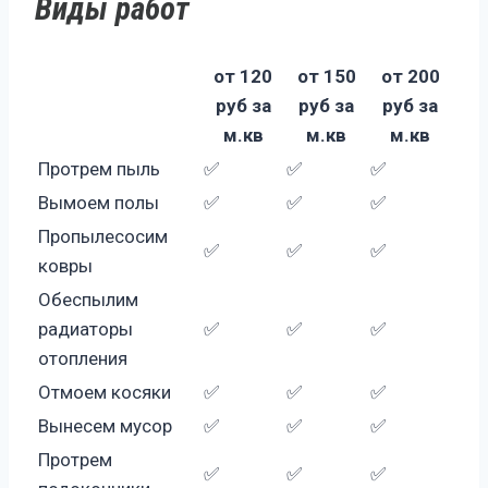
Виды работ
от 120
от 150
от 200
руб за
руб за
руб за
м.кв
м.кв
м.кв
Протрем пыль
✅
✅
✅
Вымоем полы
✅
✅
✅
Пропылесосим
✅
✅
✅
ковры
Обеспылим
радиаторы
✅
✅
✅
отопления
Отмоем косяки
✅
✅
✅
Вынесем мусор
✅
✅
✅
Протрем
✅
✅
✅