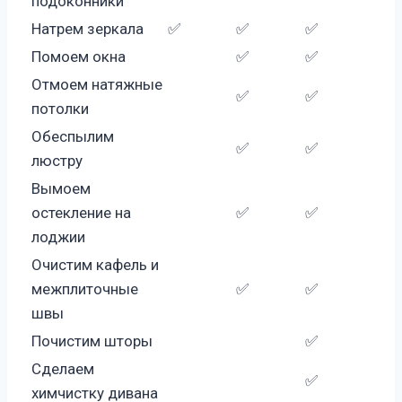
подоконники
Натрем зеркала
✅
✅
✅
Помоем окна
✅
✅
Отмоем натяжные
✅
✅
потолки
Обеспылим
✅
✅
люстру
Вымоем
остекление на
✅
✅
лоджии
Очистим кафель и
межплиточные
✅
✅
швы
Почистим шторы
✅
Сделаем
✅
химчистку дивана