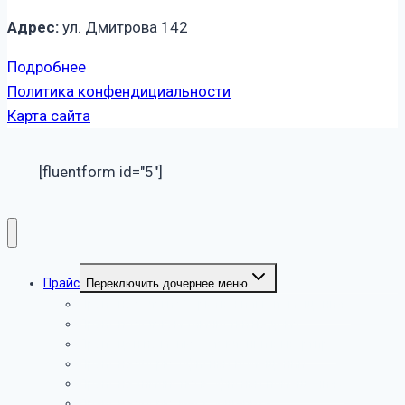
Адрес:
ул. Дмитрова 142
Подробнее
Политика конфендициальности
Карта сайта
[fluentform id="5"]
Прайс
Переключить дочернее меню
Прайс на услуги уборки в жилых помещениях
Прайс по услугам химчистки на дому
Прайс цен на мойку остеклений в квартире
Прайс на уборку офисных помещений
Прайс на химчистку в офисных помещениях
Прайс на уборку мест общепита