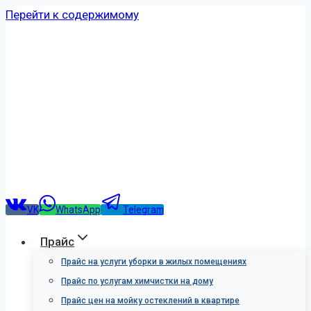
Перейти к содержимому
0%
Имя
Телефон
Период рассрочки
Рассрочка на услугу на 3 месяца
VK
WhatsApp
Telegram
Рассрочка на услугу на 6 месяцев
Прайс
Прайс на услуги уборки в жилых помещениях
Прайс по услугам химчистки на дому
Отправить
Прайс цен на мойку остеклений в квартире