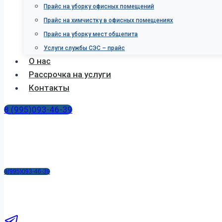
Прайс на уборку офисных помещений
Прайс на химчистку в офисных помещениях
Прайс на уборку мест общепита
Услуги службы СЭС – прайс
О нас
Рассрочка на услуги
Контакты
8 (995)093-46-39
8(995)093-46-39