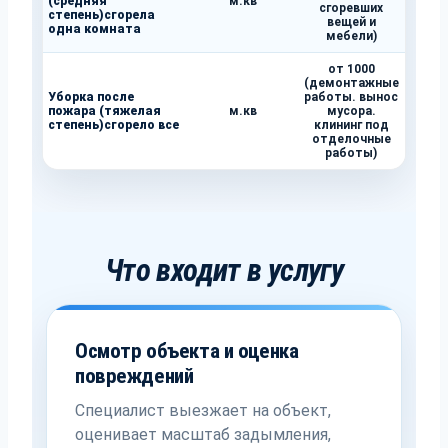
(средняя
м.кв
сгоревших
степень)сгорела
вещей и
одна комната
мебели)
от 1000
(демонтажные
Уборка после
работы. вынос
пожара (тяжелая
м.кв
мусора.
степень)сгорело все
клининг под
отделочные
работы)
Что входит в услугу
Осмотр объекта и оценка
повреждений
Специалист выезжает на объект,
оценивает масштаб задымления,