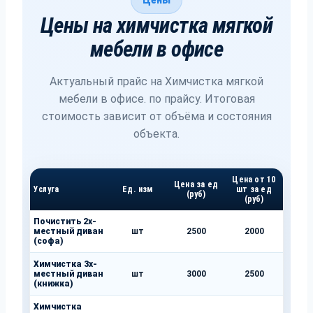
Цены
Цены на химчистка мягкой
мебели в офисе
Актуальный прайс на Химчистка мягкой
мебели в офисе. по прайсу. Итоговая
стоимость зависит от объёма и состояния
объекта.
Цена от 10
Цена за ед
Услуга
Ед. изм
шт за ед
(руб)
(руб)
Почистить 2х-
местный диван
шт
2500
2000
(софа)
Химчистка 3х-
местный диван
шт
3000
2500
(книжка)
Химчистка