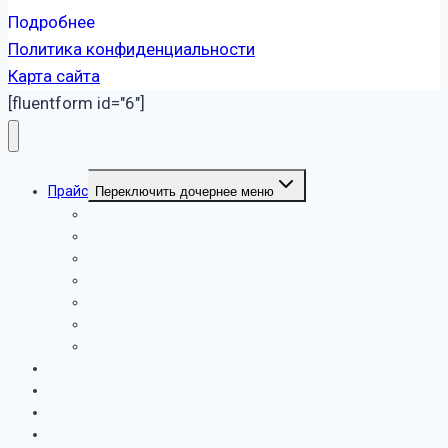
Подробнее
Политика конфиденциальности
Карта сайта
[fluentform id="6"]
Прайс
Переключить дочернее меню
Прайс на услуги уборки в жилых помещениях
Прайс по услугам химчистки на дому
Прайс цен на мойку остеклений в квартире
Прайс на уборку офисных помещений
Прайс на химчистку в офисных помещениях
Прайс на уборку мест общепита
Услуги службы СЭС – прайс
Филиалы
О нас
Рассрочка на услуги
Контакты