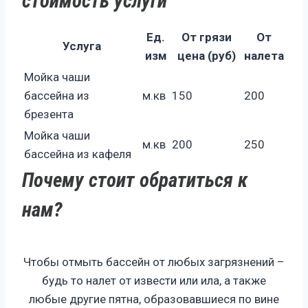
стоимость услуги
Ед.
От грязи
От
Услуга
изм
цена (руб)
налета
Мойка чаши
бассейна из
м.кв
150
200
брезента
Мойка чаши
м.кв
200
250
бассейна из кафеля
Почему стоит обратиться к
нам?
Чтобы отмыть бассейн от любых загрязнений –
будь то налет от извести или ила, а также
любые другие пятна, образовавшиеся по вине