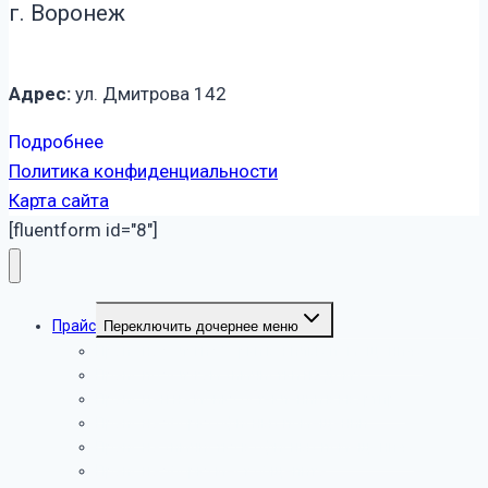
г. Воронеж
Адрес:
ул. Дмитрова 142
Подробнее
Политика конфиденциальности
Карта сайта
[fluentform id="8"]
Прайс
Переключить дочернее меню
Прайс на услуги уборки в жилых помещениях
Прайс по услугам химчистки на дому
Прайс цен на мойку остеклений в квартире
Прайс на уборку офисных помещений
Прайс на химчистку в офисных помещениях
Прайс на уборку мест общепита