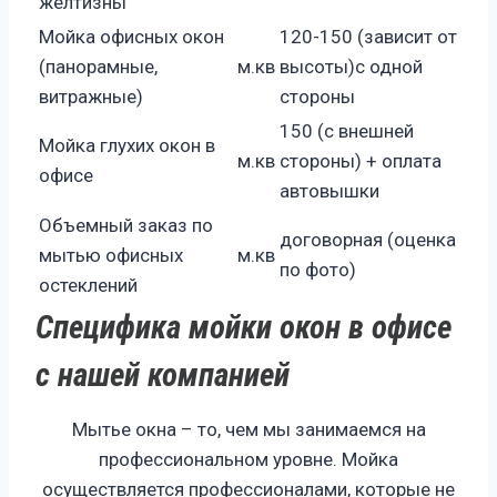
желтизны
Мойка офисных окон
120-150 (зависит от
(панорамные,
м.кв
высоты)с одной
витражные)
стороны
150 (с внешней
Мойка глухих окон в
м.кв
стороны) + оплата
офисе
автовышки
Объемный заказ по
договорная (оценка
мытью офисных
м.кв
по фото)
остеклений
Специфика мойки окон в офисе
с нашей компанией
Мытье окна – то, чем мы занимаемся на
профессиональном уровне. Мойка
осуществляется профессионалами, которые не