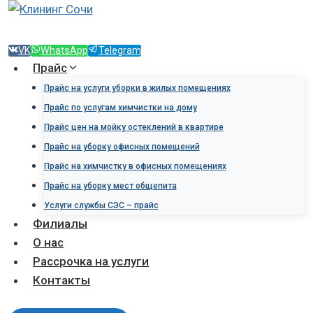
Перейти
к
содержимому
VK
WhatsApp
Telegram
Прайс
Прайс на услуги уборки в жилых помещениях
Прайс по услугам химчистки на дому
Прайс цен на мойку остеклений в квартире
Прайс на уборку офисных помещений
Прайс на химчистку в офисных помещениях
Прайс на уборку мест общепита
Услуги службы СЭС – прайс
Филиалы
О нас
Рассрочка на услуги
Контакты