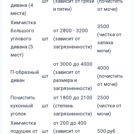
шт
(зависит от грязи
(почистить
дивана (4
и пятен)
от мочи)
места)
Химчистка
3500
большого
от 2800 - 3200
(чистка от
углового
шт
(зависит от
запаха
дивана (5
загрязненности)
мочи)
мест)
от 3000 до 4000
4000
П-образный
(зависит от
шт
(почистить
диван
размера и
от мочи)
загрязненности)
Почистить
от 1800 до 2100
2500
кухонный
шт
(степень
(чистка от
уголок
загрязненности)
мочи)
Химчистка
от 200 до 400
подушек от
шт
(зависит от
500 руб