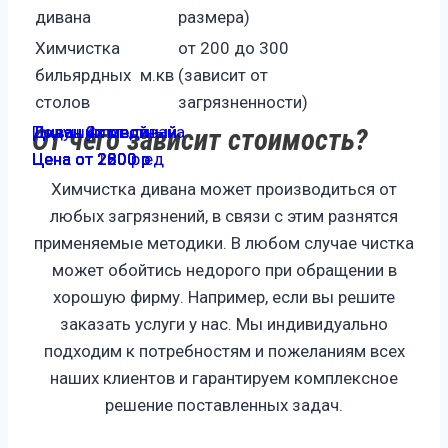
дивана
размера)
Химчистка
от 200 до 300
бильярдных
м.кв
(зависит от
столов
загрязненности)
Диван 2х местный
Диван 3х местный
Диван 4х местный
Диван угловой
Диван угловой
Подушки от дивана
От чего зависит стоимость?
Цена от 1800 р
Цена от 2200 р
Цена от 2500 р
Цена от 2800 р
Цена от 2800 р
Цена от 200 р ед
Химчистка дивана может производиться от
любых загрязнений, в связи с этим разнятся
применяемые методики. В любом случае чистка
может обойтись недорого при обращении в
хорошую фирму. Например, если вы решите
заказать услуги у нас. Мы индивидуально
подходим к потребностям и пожеланиям всех
наших клиентов и гарантируем комплексное
решение поставленных задач.