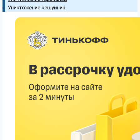
Уничтожение чешуйниц