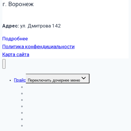
г. Воронеж
Адрес:
ул. Дмитрова 142
Подробнее
Политика конфендициальности
Карта сайта
Прайс
Переключить дочернее меню
Прайс на услуги уборки в жилых помещениях
Прайс по услугам химчистки на дому
Прайс цен на мойку остеклений в квартире
Прайс на уборку офисных помещений
Прайс на химчистку в офисных помещениях
Прайс на уборку мест общепита
Услуги службы СЭС – прайс