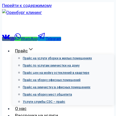
Перейти к содержимому
Имя
Телефон
VK
WhatsApp
Telegram
Период рассрочки
Прайс
Рассрочка на услугу на 3 месяца
Прайс на услуги уборки в жилых помещениях
Рассрочка на услугу на 6 месяцев
Прайс по услугам химчистки на дому
Прайс цен на мойку остеклений в квартире
Прайс на уборку офисных помещений
Отправить
Прайс на химчистку в офисных помещениях
Прайс на уборку мест общепита
Услуги службы СЭС – прайс
О нас
Рассрочка на услуги