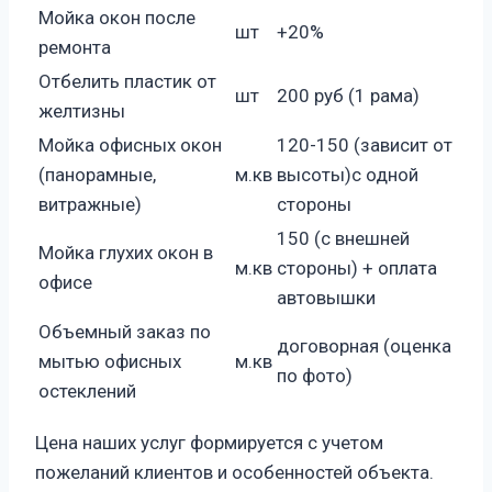
Мойка окон после
шт
+20%
ремонта
Отбелить пластик от
шт
200 руб (1 рама)
желтизны
Мойка офисных окон
120-150 (зависит от
(панорамные,
м.кв
высоты)с одной
витражные)
стороны
150 (с внешней
Мойка глухих окон в
м.кв
стороны) + оплата
офисе
автовышки
Объемный заказ по
договорная (оценка
мытью офисных
м.кв
по фото)
остеклений
Цена наших услуг формируется с учетом
пожеланий клиентов и особенностей объекта.