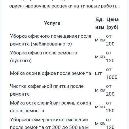
ориентировочные расценки на типовые работы.
Ед.
Цена
Услуга
изм
(руб)
Уборка офисного помещения после
от
м.кв
ремонта (меблированного)
200
Уборка офиса после ремонта
от
м.кв
(пустого)
120
от
Мойка окон в офисе после ремонта
шт
1000
Чистка кафельной плитки после
от
м.кв
ремонта
200
Мойка остеклений витражных окон
от
м.кв
после ремонта
250
Уборка коммерческих помещений
от
м.кв
после ремонта от 300 до 500 кв.м
120