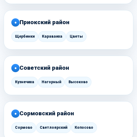
Приокский район
●
Щербинки
Караваиха
Цветы
Советский район
●
Кузнечиха
Нагорный
Высоково
Сормовский район
●
Сормово
Светлоярский
Копосово