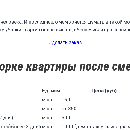
 человека. И последнее, о чём хочется думать в такой м
гу уборки квартир после смерти, обеспечивая професси
Сделать заказ
борке квартиры после см
Ед. изм
Цена (руб)
м.кв
150
м.кв
от 350
2 дня)
м.кв
500
отек)более 3 дней
м.кв
1000 (демонтаж.утилизация 