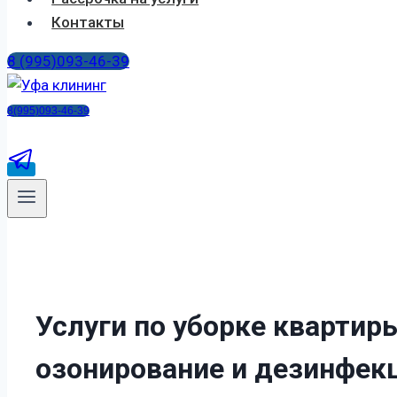
Контакты
8 (995)093-46-39
8(995)093-46-39
Услуги по уборке квартир
озонирование и дезинфек