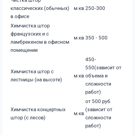
Чистка штор
классических (обычных)
м.кв
250-300
в офисе
Химчистка штор
французских и с
м.кв
350 - 500
ламбрекеном в офисном
помещении
450-
550(зависит от
Химчистка штор с
м.кв
объема и
лестницы (на высоте)
сложности
работ)
от 500 руб
Химчистка концертных
(зависит от
м.кв
штор (с лесов)
сложности
работ)