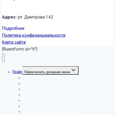
Адрес:
ул. Дмитрова 142
Подробнее
Политика конфиденциальности
Карта сайта
[fluentform id="9"]
Прайс
Переключить дочернее меню
Прайс на услуги уборки в жилых помещениях
Прайс по услугам химчистки на дому
Прайс цен на мойку остеклений в квартире
Прайс на уборку офисных помещений
Прайс на химчистку в офисных помещениях
Прайс на уборку мест общепита
Услуги службы СЭС – прайс