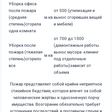
Уборка офиса
после пожара
от 500 (утилизация и
(средняя
м.кв
вынос сгоревших вещей
степень)сгорела
и мебели)
одна комната
от 700 до 1000
Уборка после
(демонтажные работы.
пожара (тяжелая
вынос мусора. клининг
м.кв
степень)сгорело
под отделочные
все
работы)зависит от
объема
Пожар представляет собой крайне неприятное
стихийное бедствие, которое влечет за собой
человеческие жертвы и однозначную порчу
имущества. Возгорание обязательно требует
устранения последствий, в противном случае в