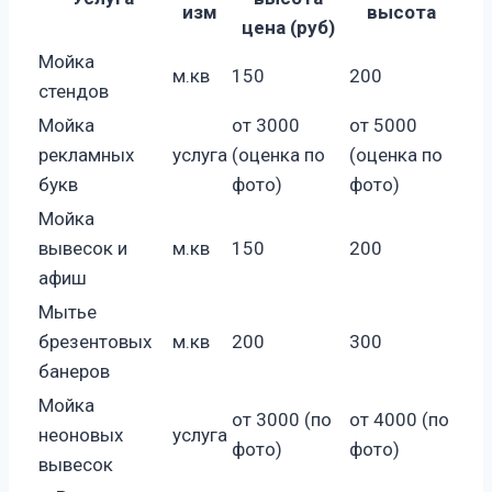
изм
высота
цена (руб)
Мойка
м.кв
150
200
стендов
Мойка
от 3000
от 5000
рекламных
услуга
(оценка по
(оценка по
букв
фото)
фото)
Мойка
вывесок и
м.кв
150
200
афиш
Мытье
брезентовых
м.кв
200
300
банеров
Мойка
от 3000 (по
от 4000 (по
неоновых
услуга
фото)
фото)
вывесок