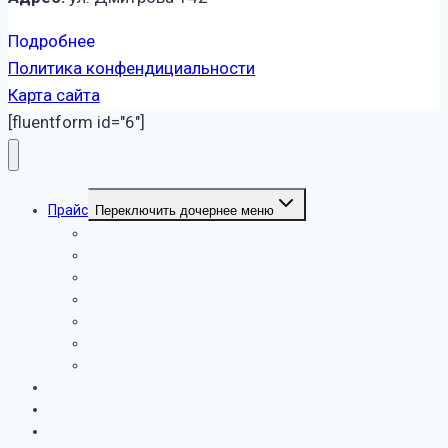
Подробнее
Политика конфендициальности
Карта сайта
[fluentform id="6"]
Прайс
Переключить дочернее меню
Прайс на услуги уборки в жилых помещениях
Прайс по услугам химчистки на дому
Прайс цен на мойку остеклений в квартире
Прайс на уборку офисных помещений
Прайс на химчистку в офисных помещениях
Прайс на уборку мест общепита
Услуги службы СЭС – прайс
Филиалы
О нас
Рассрочка на услуги