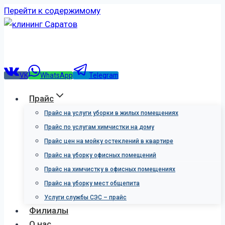
Перейти к содержимому
0%
Имя
Телефон
VK
WhatsApp
Telegram
Период рассрочки
Прайс
Прайс на услуги уборки в жилых помещениях
Прайс по услугам химчистки на дому
Рассрочка на услугу на 3 месяца
Прайс цен на мойку остеклений в квартире
Прайс на уборку офисных помещений
Рассрочка на услугу на 6 месяцев
Прайс на химчистку в офисных помещениях
Прайс на уборку мест общепита
Услуги службы СЭС – прайс
Филиалы
Отправить
О нас