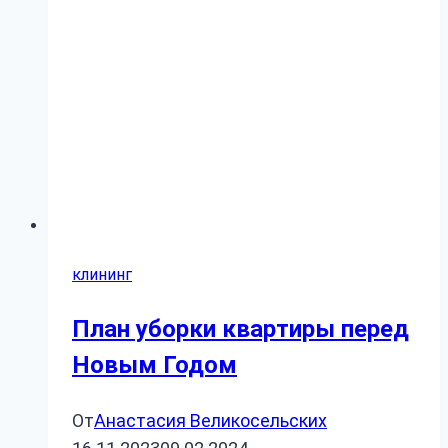
клининг
План уборки квартиры перед
Новым Годом
От
Анастасия Великосельских